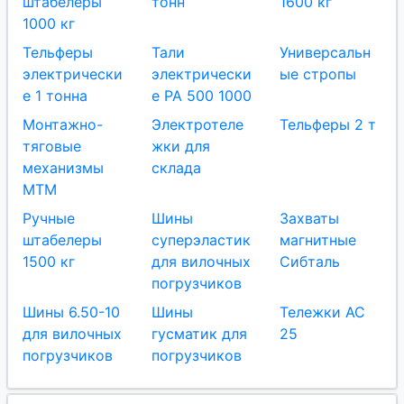
штабелеры
тонн
1600 кг
1000 кг
Тельферы
Тали
Универсальн
электрически
электрически
ые стропы
е 1 тонна
е РА 500 1000
Монтажно-
Электротеле
Тельферы 2 т
тяговые
жки для
механизмы
склада
МТМ
Ручные
Шины
Захваты
штабелеры
суперэластик
магнитные
1500 кг
для вилочных
Сибталь
погрузчиков
Шины 6.50-10
Шины
Тележки AC
для вилочных
гусматик для
25
погрузчиков
погрузчиков