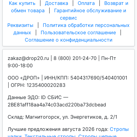
Как купить
|
Доставка
|
Оплата
|
Возврат и
обмен товара
|
Гарантийное обслуживание и
сервис
Реквизиты
|
Политика обработки персональных
данных
|
Пользовательское соглашение
|
Соглашение о конфиденциальности
zakaz@drop20.ru | 8 (800) 201-24-70 | Пн-Пт
9:00-18:00
ООО «ДРОП» | ИНН/КПП: 5404317690/540401001
| ОГРН: 1235400020283
Данные ЭДО: ID СБИС —
2BE81aff18aa4a74c03acd220ba73dcbead
Склад: Магнитогорск, ул. Энергетиков, д. 2/1
Лучшие предложения августа 2026 года:
Стропы
чалки
,
Текстильные стропы
,
Стропы цепные
,